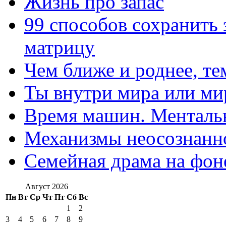
Жизнь про запас
99 способов сохранить 
матрицу
Чем ближе и роднее, те
Ты внутри мира или ми
Время машин. Ментальн
Механизмы неосознанн
Семейная драма на фон
Август 2026
Пн
Вт
Ср
Чт
Пт
Сб
Вс
1
2
3
4
5
6
7
8
9