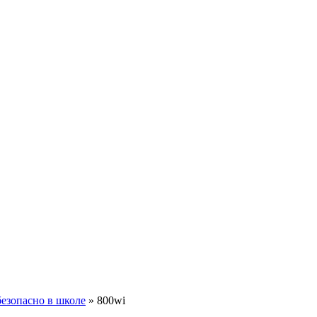
безопасно в школе
»
800wi