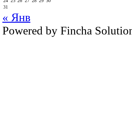
24
25
26
27
28
29
30
31
« Янв
Powered by Fincha Solutio